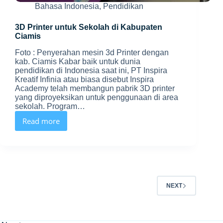
Bahasa Indonesia
,
Pendidikan
3D Printer untuk Sekolah di Kabupaten
Ciamis
Foto : Penyerahan mesin 3d Printer dengan
kab. Ciamis Kabar baik untuk dunia
pendidikan di Indonesia saat ini, PT Inspira
Kreatif Infinia atau biasa disebut Inspira
Academy telah membangun pabrik 3D printer
yang diproyeksikan untuk penggunaan di area
sekolah. Program…
Read more
3D
Printer
untuk
Sekolah
di
Kabupaten
Ciamis
NEXT