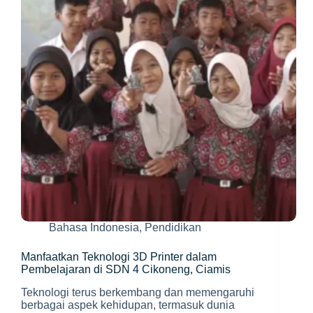
Teknologi
dan
Pekerjaan
Baru
Bahasa Indonesia
,
Pendidikan
Manfaatkan Teknologi 3D Printer dalam
Pembelajaran di SDN 4 Cikoneng, Ciamis
Teknologi terus berkembang dan memengaruhi
berbagai aspek kehidupan, termasuk dunia