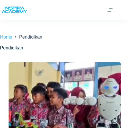
Skip
to
content
Home
Pendidikan
Pendidikan