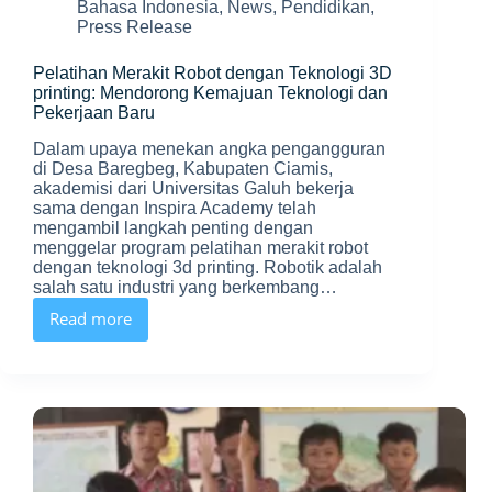
Bahasa Indonesia
,
News
,
Pendidikan
,
Press Release
Pelatihan Merakit Robot dengan Teknologi 3D
printing: Mendorong Kemajuan Teknologi dan
Pekerjaan Baru
Dalam upaya menekan angka pengangguran
di Desa Baregbeg, Kabupaten Ciamis,
akademisi dari Universitas Galuh bekerja
sama dengan Inspira Academy telah
mengambil langkah penting dengan
menggelar program pelatihan merakit robot
dengan teknologi 3d printing. Robotik adalah
salah satu industri yang berkembang…
Read more
Pelatihan
Merakit
Robot
dengan
Teknologi
3D
printing:
Mendorong
Kemajuan