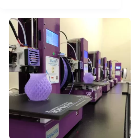
printer
untuk
sekolah
Ciamis
dalam
Expo
pendidikan
Kabupaten
Ciamis
2023