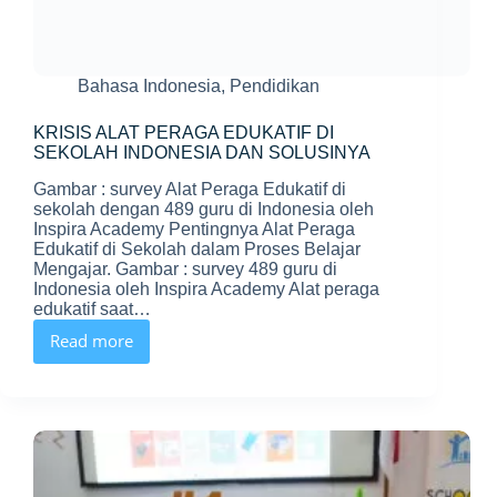
Bahasa Indonesia
,
Pendidikan
KRISIS ALAT PERAGA EDUKATIF DI
SEKOLAH INDONESIA DAN SOLUSINYA
Gambar : survey Alat Peraga Edukatif di
sekolah dengan 489 guru di Indonesia oleh
Inspira Academy Pentingnya Alat Peraga
Edukatif di Sekolah dalam Proses Belajar
Mengajar. Gambar : survey 489 guru di
Indonesia oleh Inspira Academy Alat peraga
edukatif saat…
Read more
KRISIS
ALAT
PERAGA
EDUKATIF
DI
SEKOLAH
INDONESIA
DAN