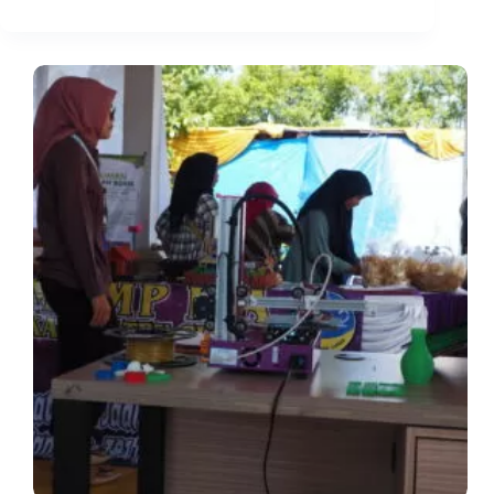
3D
Printing
dalam
Kurikulum
Pendidikan
:
Membangun
Generasi
Kreatif
dan
Inovatif