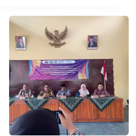
Sederhana:
Membangkitkan
Minat
Robotik
di
Kalangan
Pelajar
SD
Ciamis