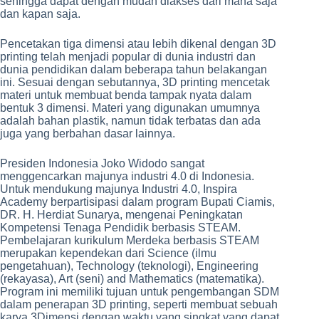
sehingga dapat dengan mudah diakses dari mana saja
dan kapan saja.
Pencetakan tiga dimensi atau lebih dikenal dengan 3D
printing telah menjadi popular di dunia industri dan
dunia pendidikan dalam beberapa tahun belakangan
ini. Sesuai dengan sebutannya, 3D printing mencetak
materi untuk membuat benda tampak nyata dalam
bentuk 3 dimensi. Materi yang digunakan umumnya
adalah bahan plastik, namun tidak terbatas dan ada
juga yang berbahan dasar lainnya.
Presiden Indonesia Joko Widodo sangat
menggencarkan majunya industri 4.0 di Indonesia.
Untuk mendukung majunya Industri 4.0, Inspira
Academy berpartisipasi dalam program Bupati Ciamis,
DR. H. Herdiat Sunarya, mengenai Peningkatan
Kompetensi Tenaga Pendidik berbasis STEAM.
Pembelajaran kurikulum Merdeka berbasis STEAM
merupakan kependekan dari Science (ilmu
pengetahuan), Technology (teknologi), Engineering
(rekayasa), Art (seni) and Mathematics (matematika).
Program ini memiliki tujuan untuk pengembangan SDM
dalam penerapan 3D printing, seperti membuat sebuah
karya 3Dimensi dengan waktu yang singkat yang dapat