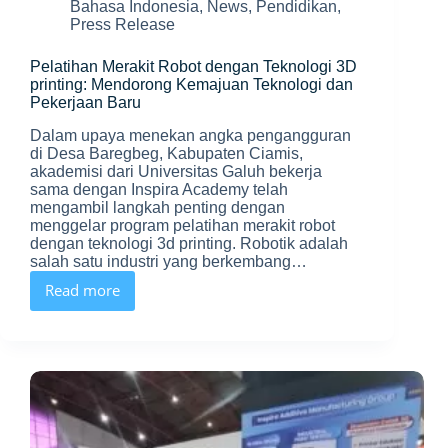
Bahasa Indonesia
,
News
,
Pendidikan
,
Press Release
Pelatihan Merakit Robot dengan Teknologi 3D
printing: Mendorong Kemajuan Teknologi dan
Pekerjaan Baru
Dalam upaya menekan angka pengangguran
di Desa Baregbeg, Kabupaten Ciamis,
akademisi dari Universitas Galuh bekerja
sama dengan Inspira Academy telah
mengambil langkah penting dengan
menggelar program pelatihan merakit robot
dengan teknologi 3d printing. Robotik adalah
salah satu industri yang berkembang…
Read more
Pelatihan
Merakit
Robot
dengan
Teknologi
3D
printing:
Mendorong
Kemajuan