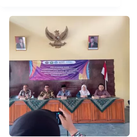
Sederhana:
Membangkitkan
Minat
Robotik
di
Kalangan
Pelajar
SD
Ciamis