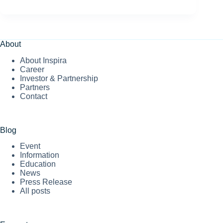
Academy
hadir
dalam
pameran
Industri
4.0
About
About Inspira
Career
Investor & Partnership
Partners
Contact
Blog
Event
Information
Education
News
Press Release
All posts