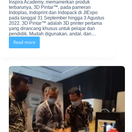
Inspira Academy, memamerkan produk
terbarunya, 3D Pintar™, pada pameran
Indoplas, Indoprint dan Indopack di JIExpo
pada tanggal 31 September hingga 3 Agustus
2022. 3D Pintar™ adalah 3D printer pertama
yang dirancang khusus untuk pelajar dan
pendidik. Mudah digunakan, andal, dan…
Read more
Telusuri
pameran
Indoplas,
Indoprint
dan
Indopack
di
JIExpo
bersama
Inspira
Academy
dan
3D
Pintar™