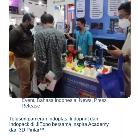
Teknologi
dan
Pekerjaan
Baru
Event
,
Bahasa Indonesia
,
News
,
Press
Release
Telusuri pameran Indoplas, Indoprint dan
Indopack di JIExpo bersama Inspira Academy
dan 3D Pintar™