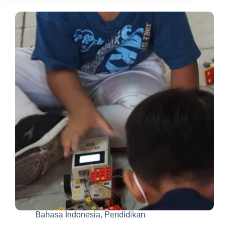
Kursus
3D
Printing
&
Robotik
Bersama
Inspira
Academy
Bahasa Indonesia
,
Pendidikan