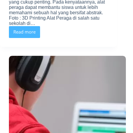
yang cukup penting. Pada kenyataannya, alat
peraga dapat membantu siswa untuk lebih
memahami sebuah hal yang bersifat abstrak.
Foto : 3D Printing Alat Peraga di salah satu
sekolah di…
Read more
Manfaat
Alat
Peraga
dalam
Pembelajaran,
dan
Bagaimana
cara
mendapatkannya
?