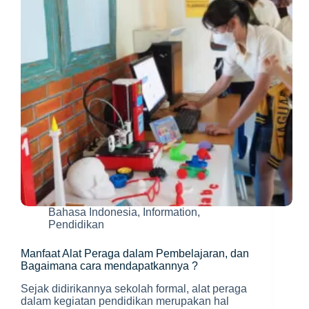
Kondisinya
di
PAUD
yang
ada
di
Jakarta?
Bahasa Indonesia
,
Information
,
Pendidikan
Manfaat Alat Peraga dalam Pembelajaran, dan
Bagaimana cara mendapatkannya ?
Sejak didirikannya sekolah formal, alat peraga
dalam kegiatan pendidikan merupakan hal