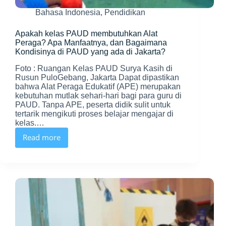
Bahasa Indonesia
,
Pendidikan
Apakah kelas PAUD membutuhkan Alat
Peraga? Apa Manfaatnya, dan Bagaimana
Kondisinya di PAUD yang ada di Jakarta?
Foto : Ruangan Kelas PAUD Surya Kasih di
Rusun PuloGebang, Jakarta Dapat dipastikan
bahwa Alat Peraga Edukatif (APE) merupakan
kebutuhan mutlak sehari-hari bagi para guru di
PAUD. Tanpa APE, peserta didik sulit untuk
tertarik mengikuti proses belajar mengajar di
kelas.…
Read more
Apakah
kelas
PAUD
membutuhkan
Alat
Peraga?
Apa
Manfaatnya,
dan
Bagaimana