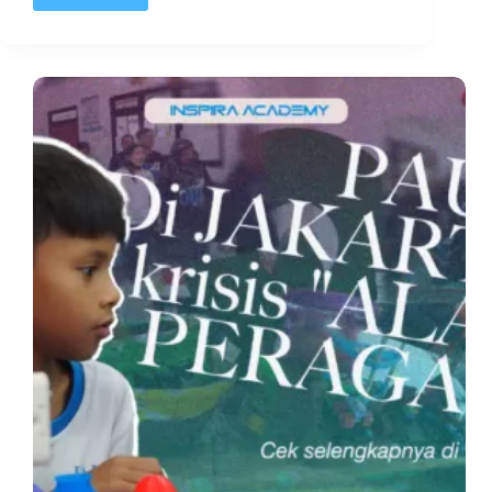
Belajar
3D
Design
Printing
dan
Robotic?
Bergabunglah
dengan
Inspira
Academy