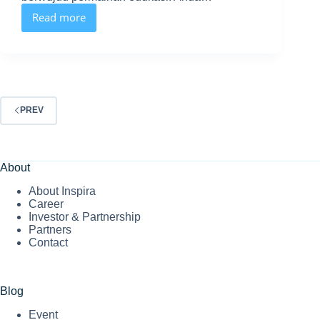
Read more
Mengenal
Permainan
Edukasi
SD
yang
Semakin
Canggih
Dan
PREV
Modern
untuk
Sekolah
About
About Inspira
Career
Investor & Partnership
Partners
Contact
Blog
Event