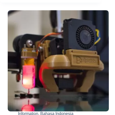
3D
Printer
dan
Apa
Saja
Manfaatnya?
Information
,
Bahasa Indonesia