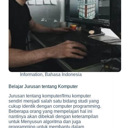
Information
,
Bahasa Indonesia
Belajar Jurusan tentang Komputer
Jurusan tentang komputer/Ilmu komputer
sendiri menjadi salah satu bidang studi yang
cukup identik dengan computer programming.
Beberapa orang yang mempelajari hal ini
nantinya akan dibekali dengan keterampilan
untuk Menyusun algoritma dan juga
programming untuk membantu dalam