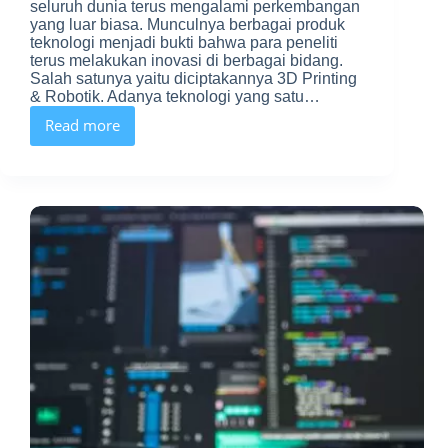
seluruh dunia terus mengalami perkembangan
yang luar biasa. Munculnya berbagai produk
teknologi menjadi bukti bahwa para peneliti
terus melakukan inovasi di berbagai bidang.
Salah satunya yaitu diciptakannya 3D Printing
& Robotik. Adanya teknologi yang satu…
Read more
Inspira
Academy
Mendukung
Perkembangan
Teknologi
dan
Komunikasi
Berbasis
STEAM
dan
2
Bidang
lainnya