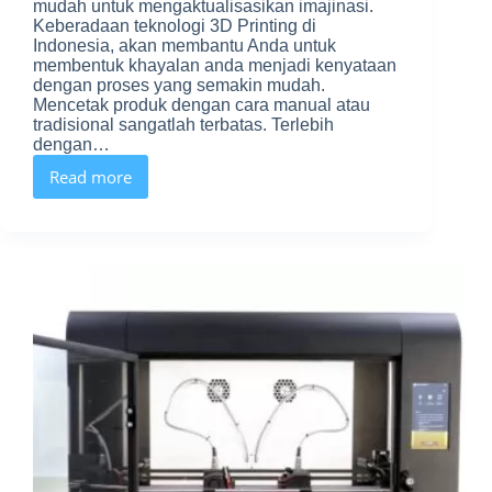
mudah untuk mengaktualisasikan imajinasi.
Keberadaan teknologi 3D Printing di
Indonesia, akan membantu Anda untuk
membentuk khayalan anda menjadi kenyataan
dengan proses yang semakin mudah.
Mencetak produk dengan cara manual atau
tradisional sangatlah terbatas. Terlebih
dengan…
Read more
3D
Printing
di
Indonesia,
Perkembangan,
Teknik,
Industri,
Kendala,
dan
Produk