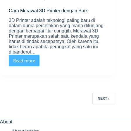
Cara Merawat 3D Printer dengan Baik
3D Printer adalah teknologi paling baru di
dalam dunia percetakan yang mana ditunjang
dengan berbagai fitur canggih. Merawat 3D
Printer merupakan salah satu kendala yang
harus di tindak secepatnya. Oleh karena itu,
tidak heran apabila perangkat yang satu ini
dibanderol…
Read more
Cara
Merawat
3D
Printer
dengan
Baik
NEXT
About