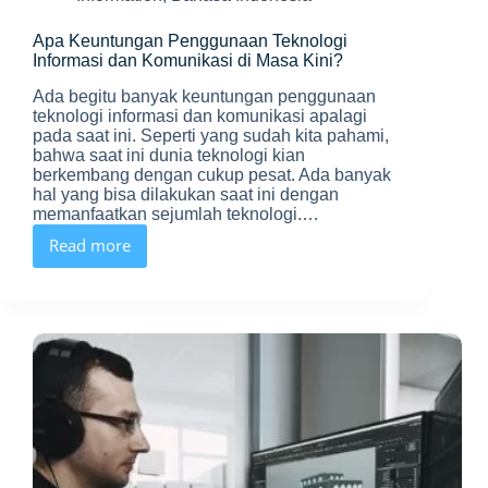
Apa Keuntungan Penggunaan Teknologi
Informasi dan Komunikasi di Masa Kini?
Ada begitu banyak keuntungan penggunaan
teknologi informasi dan komunikasi apalagi
pada saat ini. Seperti yang sudah kita pahami,
bahwa saat ini dunia teknologi kian
berkembang dengan cukup pesat. Ada banyak
hal yang bisa dilakukan saat ini dengan
memanfaatkan sejumlah teknologi.…
Read more
Apa
Keuntungan
Penggunaan
Teknologi
Informasi
dan
Komunikasi
di
Masa
Kini?