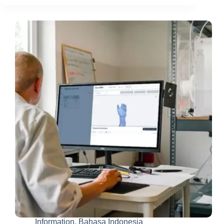
Jurusan
Teknik
Informatika?
Berikut
7
Contoh
Karirnya
di
Masa
Depan
Information
,
Bahasa Indonesia