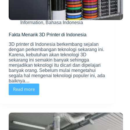
Information
,
Bahasa Indonesia
Fakta Menarik 3D Printer di Indonesia
3D printer di Indonesia berkembang sejalan
dengan perkembangan teknologi sekarang ini.
Karena, kebutuhan akan teknologi 3D
sekarang ini semakin banyak sehingga
menjadikan teknologi itu dicari dan dipelajari
banyak orang. Sebelum mulai mengetahui
segala hal mengenai teknologi populer ini, ada
baiknya…
Read more
Fakta
Menarik
3D
Printer
di
Indonesia