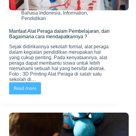
Bahasa Indonesia
,
Information
,
Pendidikan
Manfaat Alat Peraga dalam Pembelajaran, dan
Bagaimana cara mendapatkannya ?
Sejak didirikannya sekolah formal, alat peraga
dalam kegiatan pendidikan merupakan hal
yang cukup penting. Pada kenyataannya, alat
peraga dapat membantu siswa untuk lebih
memahami sebuah hal yang bersifat abstrak.
Foto : 3D Printing Alat Peraga di salah satu
sekolah di…
Read more
Manfaat
Alat
Peraga
dalam
Pembelajaran,
dan
Bagaimana
cara
mendapatkannya