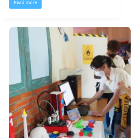
Read more
Inspira
Academy,
Pelopor
Pertama
Pabrik
Mesin
3D
Printer
Indonesia