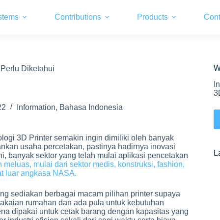
stems
Contributions
Products
Cont
W
 Perlu Diketahui
I
3
22
Information
,
Bahasa Indonesia
ogi 3D Printer semakin ingin dimiliki oleh banyak
nkan usaha percetakan, pastinya hadirnya inovasi
L
ni, banyak sektor yang telah mulai aplikasi pencetakan
meluas, mulai dari sektor medis, konstruksi, fashion,
lat luar angkasa NASA.
g sediakan berbagai macam pilihan printer supaya
makaian rumahan dan ada pula untuk kebutuhan
rena dipakai untuk cetak barang dengan kapasitas yang