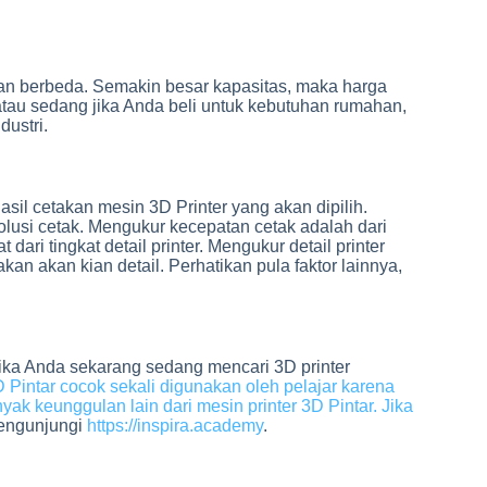
an berbeda. Semakin besar kapasitas, maka harga
 atau sedang jika Anda beli untuk kebutuhan rumahan,
dustri.
asil cetakan mesin 3D Printer yang akan dipilih.
esolusi cetak. Mengukur kecepatan cetak adalah dari
 dari tingkat detail printer. Mengukur detail printer
kan akan kian detail. Perhatikan pula faktor lainnya,
Jika Anda sekarang sedang mencari 3D printer
D Pintar cocok sekali digunakan oleh pelajar karena
ak keunggulan lain dari mesin printer 3D Pintar. Jika
engunjungi
https://inspira.academy
.