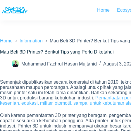
Skip
to
Home
Ecosy
content
Home
Information
Mau Beli 3D Printer? Berikut Tips yang
Mau Beli 3D Printer? Berikut Tips yang Perlu Diketahui
Muhammad Fachrul Hasan Mujtahid
August 3, 20
Semenjak dipublikasikan secara komersial di tahun 2010, teknol
perusahaan maupun perorangan. Apalagi untuk pihak yang jala
mesin printer satu ini telah lama dinantikan. Bahkan sekarang i
3D untuk produksi barang kebutuhan industri.
Pemanfaatan pun 
kesenian, edukasi, militer, otomotif, sampai untuk kebutuhan a
Oleh karena pemanfaatan 3D printer yang beragam, pengemban
dapat disesuaikan kebutuhan pengguna. Ada printer untuk pe
industri. Printer 3D untuk industri mempunyai ukuran besar ka