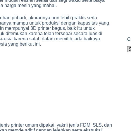
 industri efisien sekali dari segi waktu serta biaya
ena harga mesin yang mahal.
han pribadi, ukurannya pun lebih praktis serta
ni hanya mampu untuk produksi dengan kapasitas yang
gin mempunyai 3D printer bagus, baik itu untuk
k ditemukan karena telah tersebar secara luas di
ia-sia karena salah dalam memilih, ada baiknya
C
ia yang berikut ini.
C
jenis printer umum dipakai, yakni jenis FDM, SLS, dan
kan metode aditif dengan lelehkan serta ekstruksi