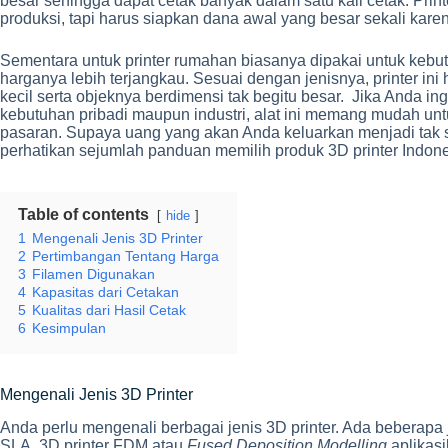
besar sehingga dapat cetak banyak dalam satu kali cetak. Printer
produksi, tapi harus siapkan dana awal yang besar sekali kar
Sementara untuk printer rumahan biasanya dipakai untuk kebutu
harganya lebih terjangkau. Sesuai dengan jenisnya, printer i
kecil serta objeknya berdimensi tak begitu besar. Jika Anda in
kebutuhan pribadi maupun industri, alat ini memang mudah untu
pasaran. Supaya uang yang akan Anda keluarkan menjadi tak s
perhatikan sejumlah panduan memilih produk 3D printer Indones
Table of contents
hide
1
Mengenali Jenis 3D Printer
2
Pertimbangan Tentang Harga
3
Filamen Digunakan
4
Kapasitas dari Cetakan
5
Kualitas dari Hasil Cetak
6
Kesimpulan
Mengenali Jenis 3D Printer
Anda perlu mengenali berbagai jenis 3D printer. Ada beberapa 
SLA. 3D printer FDM atau
Fused Deposition Modelling
aplikasi