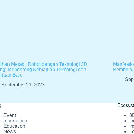
tihan Merakit Robot dengan Teknologi 3D
Manfaatka
ting: Mendorong Kemajuan Teknologi dan
Pembelaj
rjaan Baru
Sep
September 21, 2023
g
Ecosys
Event
3D
Information
In
Education
In
News
L