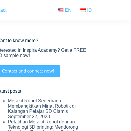
act
EN
ID
ant to know more?
nterested in Inspira Academy? Get a FREE
D sample now!
Contact and connect now!
atest posts
Merakit Robot Sederhana:
Membangkitkan Minat Robotik di
Kalangan Pelajar SD Ciamis
September 22, 2023
Pelatihan Merakit Robot dengan
Teknologi 3D printing: Mendorong