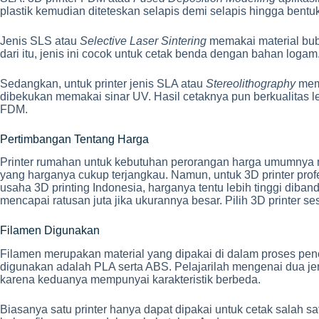
plastik kemudian diteteskan selapis demi selapis hingga bentu
Jenis SLS atau
Selective Laser Sintering
memakai material bubu
dari itu, jenis ini cocok untuk cetak benda dengan bahan logam
Sedangkan, untuk printer jenis SLA atau
Stereolithography
mema
dibekukan memakai sinar UV. Hasil cetaknya pun berkualitas lebih 
FDM.
Pertimbangan Tentang Harga
Printer rumahan untuk kebutuhan perorangan harga umumnya mu
yang harganya cukup terjangkau. Namun, untuk 3D printer profe
usaha 3D printing Indonesia, harganya tentu lebih tinggi diba
mencapai ratusan juta jika ukurannya besar. Pilih 3D printer s
Filamen Digunakan
Filamen merupakan material yang dipakai di dalam proses pen
digunakan adalah PLA serta ABS. Pelajarilah mengenai dua jen
karena keduanya mempunyai karakteristik berbeda.
Biasanya satu printer hanya dapat dipakai untuk cetak salah sat