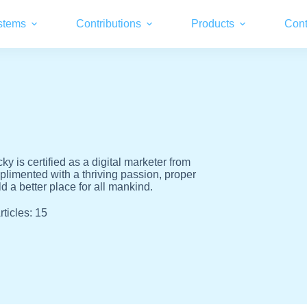
stems
Contributions
Products
Cont
y is certified as a digital marketer from
plimented with a thriving passion, proper
d a better place for all mankind.
rticles: 15