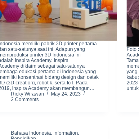
Indonesia memiliki pabrik 3D printer pertama
dan satu-satunya saat ini. Adapun yang
Foto 
memproduksi printer 3D Indonesia ini
Acade
adalah Inspira Academy. Inspira
Taman
Academy diklaim sebagai satu-satunya
meme
lembaga edukasi pertama di Indonesia yang
yang 
memiliki konsentrasi bidang design dan cetak
kabup
3D (3D creation), robotik, serta IoT. Pada
2023 
2019, Inspira Academy akan membangun…
untu
Ricky Wirawan
May 24, 2023
2 Comments
Bahasa Indonesia
,
Information
,
Pendidikan