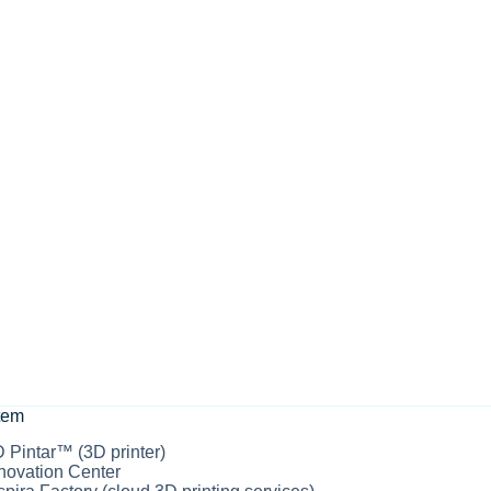
tem
 Pintar™ (3D printer)
novation Center