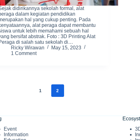
Sejak didirikannya sekolah formal, alat
peraga dalam kegiatan pendidikan
merupakan hal yang cukup penting. Pada
kenyataannya, alat peraga dapat membantu
siswa untuk lebih memahami sebuah hal
yang bersifat abstrak. Foto : 3D Printing Alat
Peraga di salah satu sekolah di…
Ricky Wirawan
May 15, 2023
1 Comment
1
2
g
Ecosys
Event
3D
Information
In