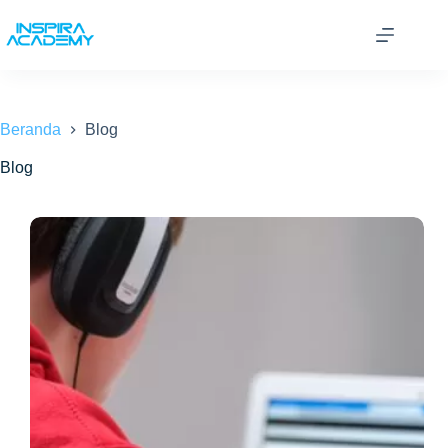
Skip
to
content
Beranda
Blog
Blog