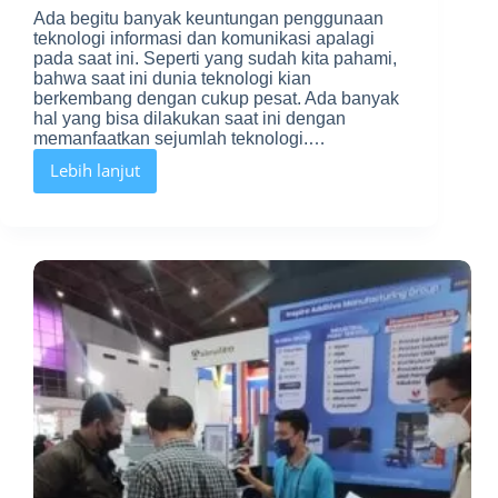
Ada begitu banyak keuntungan penggunaan
teknologi informasi dan komunikasi apalagi
pada saat ini. Seperti yang sudah kita pahami,
bahwa saat ini dunia teknologi kian
berkembang dengan cukup pesat. Ada banyak
hal yang bisa dilakukan saat ini dengan
memanfaatkan sejumlah teknologi.…
Lebih lanjut
Apa
Keuntungan
Penggunaan
Teknologi
Informasi
dan
Komunikasi
di
Masa
Kini?