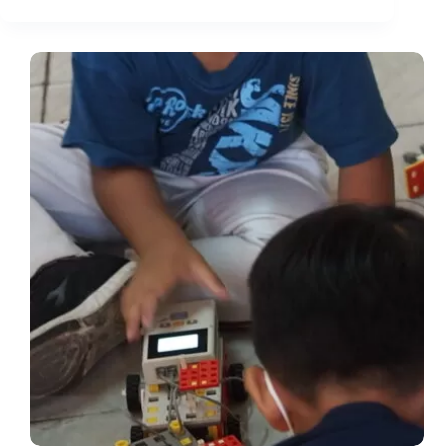
Online:
Kursus
3D
Printing
&
Robotik
Bersama
Inspira
Academy