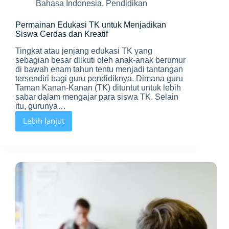
Bahasa Indonesia
,
Pendidikan
Permainan Edukasi TK untuk Menjadikan
Siswa Cerdas dan Kreatif
Tingkat atau jenjang edukasi TK yang
sebagian besar diikuti oleh anak-anak berumur
di bawah enam tahun tentu menjadi tantangan
tersendiri bagi guru pendidiknya. Dimana guru
Taman Kanan-Kanan (TK) dituntut untuk lebih
sabar dalam mengajar para siswa TK. Selain
itu, gurunya…
Lebih lanjut
Permainan
Edukasi
TK
untuk
Menjadikan
Siswa
Cerdas
dan
Kreatif