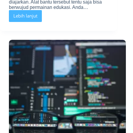
diajarkan. Alat bantu tersebut tentu saja bisa
berwujud permainan edukasi. Anda…
Lebih lanjut
Mengenal
Permainan
Edukasi
SD
yang
Semakin
Canggih
Dan
Modern
untuk
Sekolah