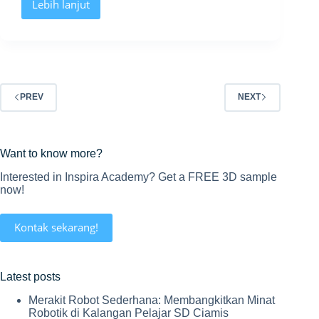
Lebih lanjut
Telusuri
pameran
Indoplas,
Indoprint
dan
Indopack
di
JIExpo
PREV
NEXT
bersama
Inspira
Academy
dan
Want to know more?
3D
Pintar™
Interested in Inspira Academy? Get a FREE 3D sample
now!
Kontak sekarang!
Latest posts
Merakit Robot Sederhana: Membangkitkan Minat
Robotik di Kalangan Pelajar SD Ciamis