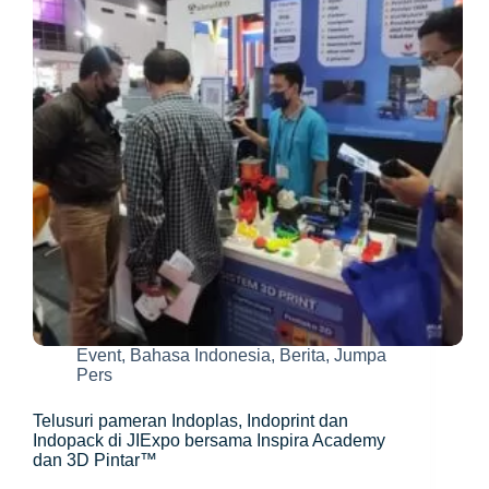
Teknologi
dan
Pekerjaan
Baru
Event
,
Bahasa Indonesia
,
Berita
,
Jumpa
Pers
Telusuri pameran Indoplas, Indoprint dan
Indopack di JIExpo bersama Inspira Academy
dan 3D Pintar™