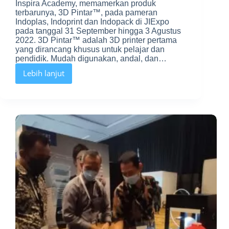
Inspira Academy, memamerkan produk
terbarunya, 3D Pintar™, pada pameran
Indoplas, Indoprint dan Indopack di JIExpo
pada tanggal 31 September hingga 3 Agustus
2022. 3D Pintar™ adalah 3D printer pertama
yang dirancang khusus untuk pelajar dan
pendidik. Mudah digunakan, andal, dan…
Lebih lanjut
Telusuri
pameran
Indoplas,
Indoprint
dan
Indopack
di
JIExpo
bersama
Inspira
Academy
dan
3D
Pintar™