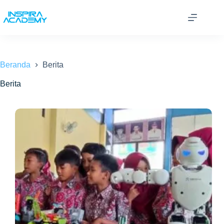
Skip
to
content
Beranda
Berita
Berita