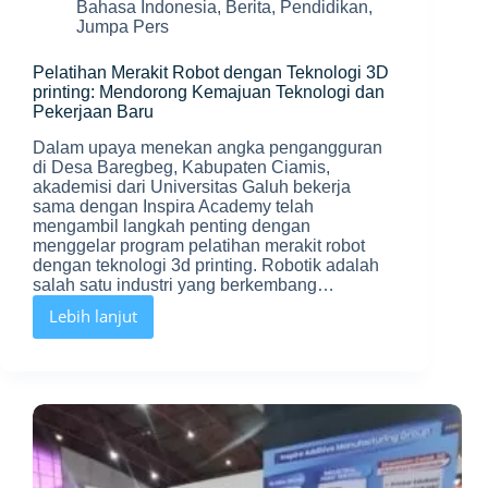
Bahasa Indonesia
,
Berita
,
Pendidikan
,
Jumpa Pers
Pelatihan Merakit Robot dengan Teknologi 3D
printing: Mendorong Kemajuan Teknologi dan
Pekerjaan Baru
Dalam upaya menekan angka pengangguran
di Desa Baregbeg, Kabupaten Ciamis,
akademisi dari Universitas Galuh bekerja
sama dengan Inspira Academy telah
mengambil langkah penting dengan
menggelar program pelatihan merakit robot
dengan teknologi 3d printing. Robotik adalah
salah satu industri yang berkembang…
Lebih lanjut
Pelatihan
Merakit
Robot
dengan
Teknologi
3D
printing:
Mendorong
Kemajuan