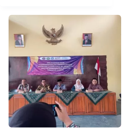
Sederhana:
Membangkitkan
Minat
Robotik
di
Kalangan
Pelajar
SD
Ciamis