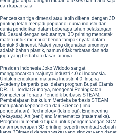
sehingga dapat dengan mudah diakses dari mana saja
dan kapan saja.
Pencetakan tiga dimensi atau lebih dikenal dengan 3D
printing telah menjadi popular di dunia industri dan
dunia pendidikan dalam beberapa tahun belakangan
ini. Sesuai dengan sebutannya, 3D printing mencetak
materi untuk membuat benda tampak nyata dalam
bentuk 3 dimensi. Materi yang digunakan umumnya
adalah bahan plastik, namun tidak terbatas dan ada
juga yang berbahan dasar lainnya.
Presiden Indonesia Joko Widodo sangat
menggencarkan majunya industri 4.0 di Indonesia.
Untuk mendukung majunya Industri 4.0, Inspira
Academy berpartisipasi dalam program Bupati Ciamis,
DR. H. Herdiat Sunarya, mengenai Peningkatan
Kompetensi Tenaga Pendidik berbasis STEAM.
Pembelajaran kurikulum Merdeka berbasis STEAM
merupakan kependekan dari Science (ilmu
pengetahuan), Technology (teknologi), Engineering
(rekayasa), Art (seni) and Mathematics (matematika).
Program ini memiliki tujuan untuk pengembangan SDM
dalam penerapan 3D printing, seperti membuat sebuah
karya 3Dimensi dengan waktu yang singkat yang dapat