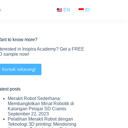
k
EN
ID
ant to know more?
nterested in Inspira Academy? Get a FREE
D sample now!
Kontak sekarang!
atest posts
Merakit Robot Sederhana:
Membangkitkan Minat Robotik di
Kalangan Pelajar SD Ciamis
September 22, 2023
Pelatihan Merakit Robot dengan
Teknologi 3D printing: Mendorong