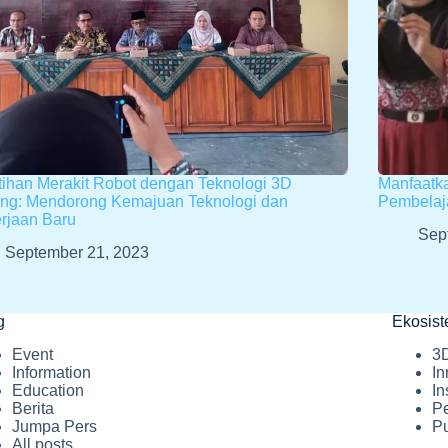
tihan Merakit Robot dengan Teknologi 3D
Manfaatka
ting: Mendorong Kemajuan Teknologi dan
Pembelaj
rjaan Baru
Sep
September 21, 2023
g
Ekosis
Event
3D
Information
In
Education
In
Berita
P
Jumpa Pers
P
All posts