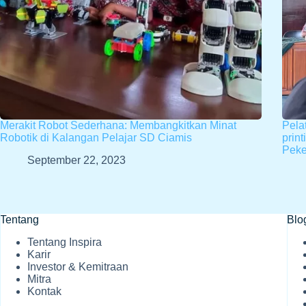
Merakit Robot Sederhana: Membangkitkan Minat
Pela
Robotik di Kalangan Pelajar SD Ciamis
prin
Peke
September 22, 2023
Tentang
Blo
Tentang Inspira
Karir
Investor & Kemitraan
Mitra
Kontak