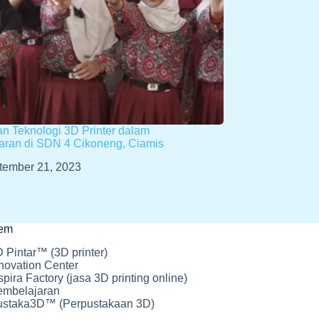
n Teknologi 3D Printer dalam
aran di SDN 4 Cikoneng, Ciamis
tember 21, 2023
tem
 Pintar™ (3D printer)
novation Center
spira Factory (jasa 3D printing online)
embelajaran
ustaka3D™ (Perpustakaan 3D)