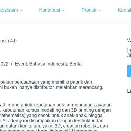
kosistem
Kontribusi
Produk
Konta
W
stri 4.0
I
3
2022
Event
,
Bahasa Indonesia
,
Berita
erupakan perusahaan yang memiliki pabrik dan
ini bukan hanya distributor, melainkan merancang,
L
 all-in-one untuk kebutuhan belajar mengajar. Layanan
i, kebutuhan kursus modelling dan 3D printing dengan
 mathematics) yang cocok untuk anak-anak, hingga
a Academy ini disampaikan dengan terstruktur dan
an dalam kurikulum, yakni 3D, creation robotika, dan