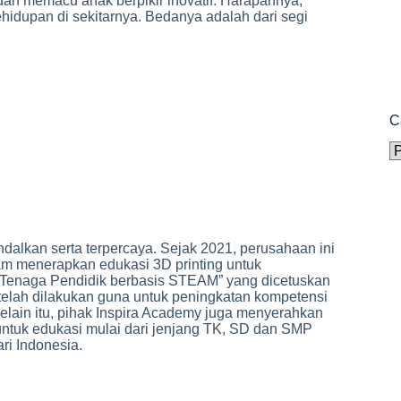
dan memacu anak berpikir inovatif. Harapannya,
hidupan di sekitarnya. Bedanya adalah dari segi
C
C
alkan serta terpercaya. Sejak 2021, perusahaan ini
am menerapkan edukasi 3D printing untuk
enaga Pendidik berbasis STEAM” yang dicetuskan
 telah dilakukan guna untuk peningkatan kompetensi
elain itu, pihak Inspira Academy juga menyerahkan
s untuk edukasi mulai dari jenjang TK, SD dan SMP
ri Indonesia.