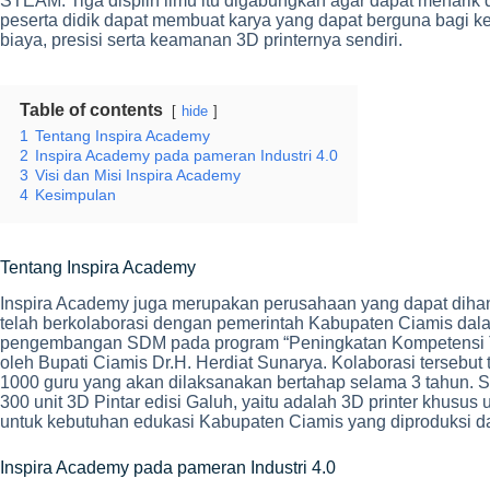
STEAM. Tiga displin ilmu itu digabungkan agar dapat menarik 
peserta didik dapat membuat karya yang dapat berguna bagi ke
biaya, presisi serta keamanan 3D printernya sendiri.
Table of contents
hide
1
Tentang Inspira Academy
2
Inspira Academy pada pameran Industri 4.0
3
Visi dan Misi Inspira Academy
4
Kesimpulan
Tentang Inspira Academy
Inspira Academy juga merupakan perusahaan yang dapat dihand
telah berkolaborasi dengan pemerintah Kabupaten Ciamis dal
pengembangan SDM pada program “Peningkatan Kompetensi T
oleh Bupati Ciamis Dr.H. Herdiat Sunarya. Kolaborasi tersebut
1000 guru yang akan dilaksanakan bertahap selama 3 tahun. S
300 unit 3D Pintar edisi Galuh, yaitu adalah 3D printer khusu
untuk kebutuhan edukasi Kabupaten Ciamis yang diproduksi da
Inspira Academy pada pameran Industri 4.0