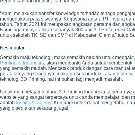
Pendidikan dan Industri,” tambahnya.
“Kami melakukan transfer knowledge terhadap tenaga pengajar
mengedukasi para siswanya. Kerjasama antara PT Inspira da
tahun. Tahun 2021 ini merupakan angkatan pertama dan angkat
Kami juga menyerahkan sebanyak 300 unit 3D Pintar edisi Galuh
untuk sekolah TK, SD dan SMP di Kabupaten Ciamis,” tutup Su
Kesimpulan
Semakin maju teknologi, maka semakin mudah untuk mengaktua
Printing di Indonesia
, akan membantu Anda untuk membentuk k
yang semakin mudah. Mencetak produk dengan cara manual atau
peralatan yang seadanya, maka proses produksi akan lebih su
teknologi 3D Printing, hal ini bukan lagi menjadi masalah.
Untuk mempelajari tentang 3D Printing Indonesia sebenarnya 
website yang sangat terpercaya untuk anda mempelajari dan
adalah
Inspira Academy
. Kunjungi untuk dapat mengetahui da
yang disediakan sekarang juga!