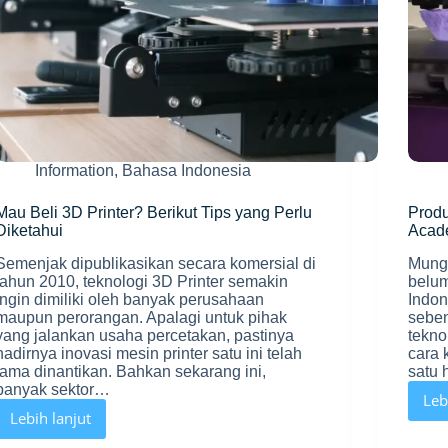
Information
,
Bahasa Indonesia
Mau Beli 3D Printer? Berikut Tips yang Perlu
Produ
Diketahui
Acad
Semenjak dipublikasikan secara komersial di
Mungk
tahun 2010, teknologi 3D Printer semakin
belum
ingin dimiliki oleh banyak perusahaan
Indon
maupun perorangan. Apalagi untuk pihak
seben
yang jalankan usaha percetakan, pastinya
tekno
hadirnya inovasi mesin printer satu ini telah
cara 
lama dinantikan. Bahkan sekarang ini,
satu 
banyak sektor…
Leb
Lebih lanjut
Mau
Beli