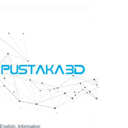
Indonesia
di
Inspira
Academy
English
,
Information