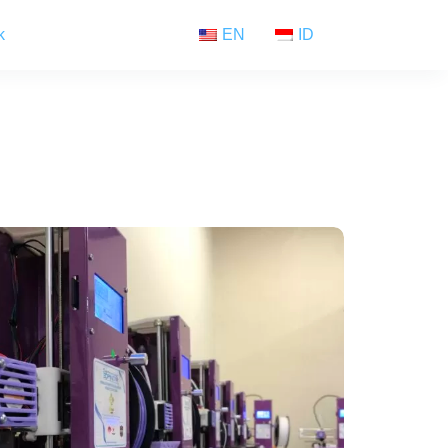
k
EN
ID