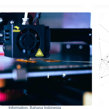
3D
Printer?
Berikut
Tips
yang
Perlu
Diketahui
Information
,
Bahasa Indonesia