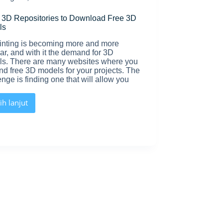
 3D Repositories to Download Free 3D
ls
inting is becoming more and more
ar, and with it the demand for 3D
s. There are many websites where you
ind free 3D models for your projects. The
enge is finding one that will allow you
ih lanjut
Top
5
3D
Repositories
to
Download
Free
3D
Models