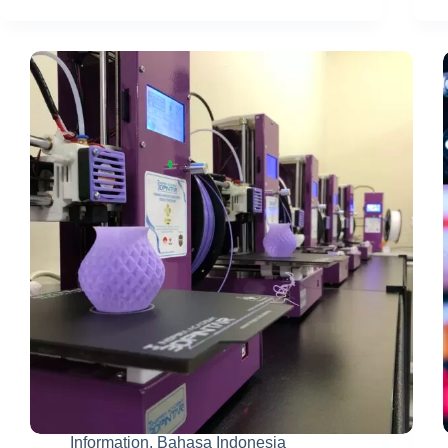
3D
Printing
untuk
Edukasi
dan
Industri
Information
,
Bahasa Indonesia