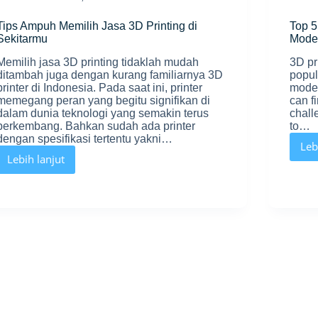
Tips Ampuh Memilih Jasa 3D Printing di
Top 5
Sekitarmu
Mode
Memilih jasa 3D printing tidaklah mudah
3D pr
ditambah juga dengan kurang familiarnya 3D
popul
printer di Indonesia. Pada saat ini, printer
model
memegang peran yang begitu signifikan di
can f
dalam dunia teknologi yang semakin terus
chall
berkembang. Bahkan sudah ada printer
to…
dengan spesifikasi tertentu yakni…
Leb
Lebih lanjut
Tips
Ampuh
Memilih
Jasa
3D
Printing
di
Sekitarmu