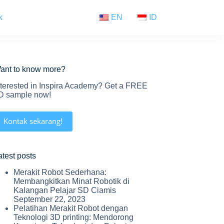
k
EN
ID
ant to know more?
nterested in Inspira Academy? Get a FREE
D sample now!
Kontak sekarang!
atest posts
Merakit Robot Sederhana:
Membangkitkan Minat Robotik di
Kalangan Pelajar SD Ciamis
September 22, 2023
Pelatihan Merakit Robot dengan
Teknologi 3D printing: Mendorong