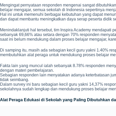
Mengingat pernyataan responden mengenai sangat dibutuhkanny
belajar mengajar, semua sekolah di Indonesia sepertinya menja
Hal ini untuk memenuhi berbagai kebutuhan yang dapat menunja
dan dapat membantu meningkatkan daya serap peserta didik se
Menindaklanjuti hal tersebut, tim Inspira Academy mendapati
sebanyak 69,66% atau setara dengan 70% responden menyataka
saat ini belum mendukung dalam proses belajar mengajar, karen
Di samping itu, masih ada sebagian kecil guru yakni 1.40% r
membutuhkan alat peraga untuk mendukung proses belajar men
Fakta lain yang muncul ialah sebanyak 8.78% responden menya
dengan materi pembelajaran.
Sebagian responden lain menyatakan adanya keterbatasan jum
tidak seimbang.
Dalam survey ini baru sebagian kecil guru yakni 14,37% respo
sekolahnya sudah lengkap dan mendukung proses belajar men
Alat Peraga Edukasi di Sekolah yang Paling Dibutuhkan dal
Gambar : survey 489 guru di Indonesia oleh Inspira Academy